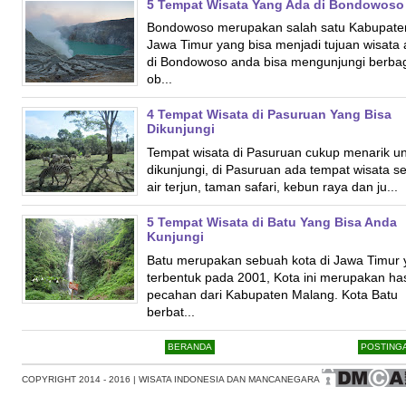
5 Tempat Wisata Yang Ada di Bondowoso
Bondowoso merupakan salah satu Kabupaten
Jawa Timur yang bisa menjadi tujuan wisata 
di Bondowoso anda bisa mengunjungi berba
ob...
4 Tempat Wisata di Pasuruan Yang Bisa
Dikunjungi
Tempat wisata di Pasuruan cukup menarik u
dikunjungi, di Pasuruan ada tempat wisata se
air terjun, taman safari, kebun raya dan ju...
5 Tempat Wisata di Batu Yang Bisa Anda
Kunjungi
Batu merupakan sebuah kota di Jawa Timur
terbentuk pada 2001, Kota ini merupakan has
pecahan dari Kabupaten Malang. Kota Batu
berbat...
BERANDA
POSTING
COPYRIGHT 2014 - 2016 |
WISATA INDONESIA DAN MANCANEGARA