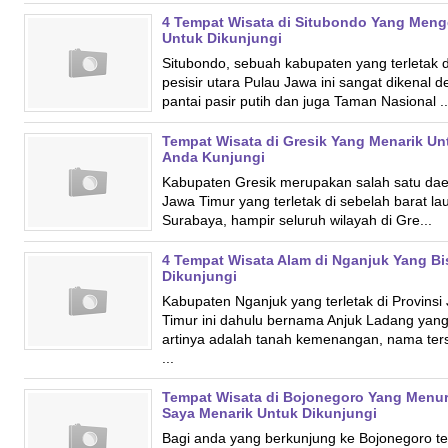
4 Tempat Wisata di Situbondo Yang Men
Untuk Dikunjungi
Situbondo, sebuah kabupaten yang terletak d
pesisir utara Pulau Jawa ini sangat dikenal 
pantai pasir putih dan juga Taman Nasional ..
Tempat Wisata di Gresik Yang Menarik Un
Anda Kunjungi
Kabupaten Gresik merupakan salah satu dae
Jawa Timur yang terletak di sebelah barat lau
Surabaya, hampir seluruh wilayah di Gre...
4 Tempat Wisata Alam di Nganjuk Yang Bi
Dikunjungi
Kabupaten Nganjuk yang terletak di Provinsi
Timur ini dahulu bernama Anjuk Ladang yan
artinya adalah tanah kemenangan, nama ter
...
Tempat Wisata di Bojonegoro Yang Menur
Saya Menarik Untuk Dikunjungi
Bagi anda yang berkunjung ke Bojonegoro t