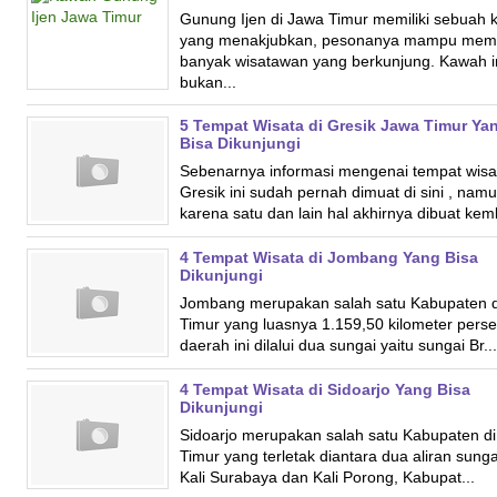
Gunung Ijen di Jawa Timur memiliki sebuah
yang menakjubkan, pesonanya mampu me
banyak wisatawan yang berkunjung. Kawah i
bukan...
5 Tempat Wisata di Gresik Jawa Timur Ya
Bisa Dikunjungi
Sebenarnya informasi mengenai tempat wisat
Gresik ini sudah pernah dimuat di sini , nam
karena satu dan lain hal akhirnya dibuat kemb
4 Tempat Wisata di Jombang Yang Bisa
Dikunjungi
Jombang merupakan salah satu Kabupaten 
Timur yang luasnya 1.159,50 kilometer perse
daerah ini dilalui dua sungai yaitu sungai Br...
4 Tempat Wisata di Sidoarjo Yang Bisa
Dikunjungi
Sidoarjo merupakan salah satu Kabupaten d
Timur yang terletak diantara dua aliran sunga
Kali Surabaya dan Kali Porong, Kabupat...