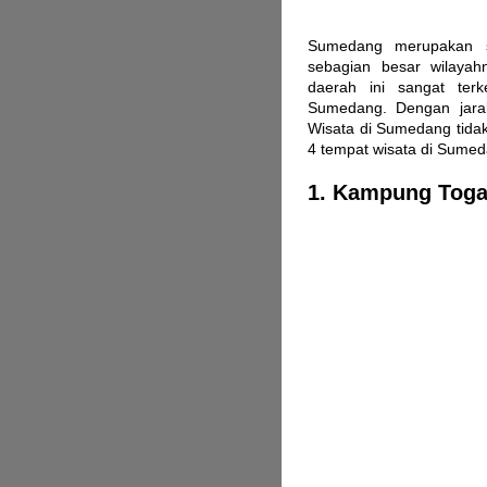
Sumedang merupakan s
sebagian besar wilaya
daerah ini sangat ter
Sumedang. Dengan jarak
Wisata di Sumedang tidak 
4 tempat wisata di Sumed
1. Kampung Tog