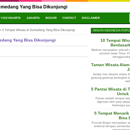
Sumedang Yang Bisa Dikunjungi
YOGYAKARTA
JAKARTA
BOGOR
CONTACT
DISCLAIMER
»
4 Tempat Wisata di Sumedang Yang Bisa Dikunjungi
WISATA INDONESIA POP
edang Yang Bisa Dikunjungi
10 Tempat Wis
Berdasar
Madura merupakan sebuah pu
provinsi Jawa Timur. P
menggunakan 
Taman Wisata Alam
J
Setiap hari Jakarta selalu d
gedung-gedung bertingkat ba
meli
5 Pantai Wisata di
Untuk 
Pantai adalah tempat wi
digemari oleh para wisa
beberapa pant
5 Tempat Menarik
Bisa 
Puncak Bogor merupakan se
terkenal dengan pemandan
pemandangan