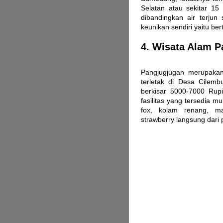
Selatan atau sekitar 15 
dibandingkan air terjun
keunikan sendiri yaitu bert
4. Wisata Alam 
Pangjugjugan merupaka
terletak di Desa Cilem
berkisar 5000-7000 Rupi
fasilitas yang tersedia mu
fox, kolam renang, 
strawberry langsung dari