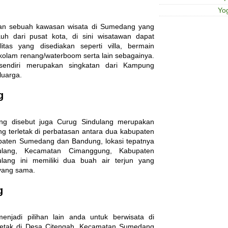
Yo
n sebuah kawasan wisata di Sumedang yang
auh dari pusat kota, di sini wisatawan dapat
litas yang disediakan seperti villa, bermain
 kolam renang/waterboom serta lain sebagainya.
ndiri merupakan singkatan dari Kampung
uarga.
g
ng disebut juga Curug Sindulang merupakan
ang terletak di perbatasan antara dua kabupaten
upaten Sumedang dan Bandung, lokasi tepatnya
lang, Kecamatan Cimanggung, Kabupaten
ang ini memiliki dua buah air terjun yang
 yang sama.
g
njadi pilihan lain anda untuk berwisata di
rletak di Desa Citengah, Kecamatan Sumedang