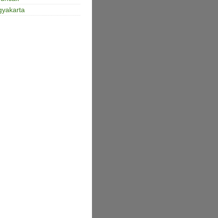
gyakarta