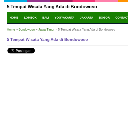
5 Tempat Wisata Yang Ada di Bondowoso
HOME
LOMBOK
BALI
YOGYAKARTA
JAKARTA
BOGOR
CONTAC
Home
»
Bondowoso
»
Jawa Timur
»
5 Tempat Wisata Yang Ada di Bondowoso
5 Tempat Wisata Yang Ada di Bondowoso