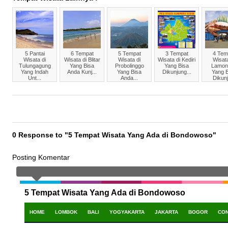
5 Pantai
6 Tempat
5 Tempat
3 Tempat
4 Tem
Wisata di
Wisata di Blitar
Wisata di
Wisata di Kediri
Wisata
Tulungagung
Yang Bisa
Probolinggo
Yang Bisa
Lamon
Yang Indah
Anda Kunj...
Yang Bisa
Dikunjung...
Yang B
Unt...
Anda...
Dikunj
0 Response to "5 Tempat Wisata Yang Ada di Bondowoso"
Posting Komentar