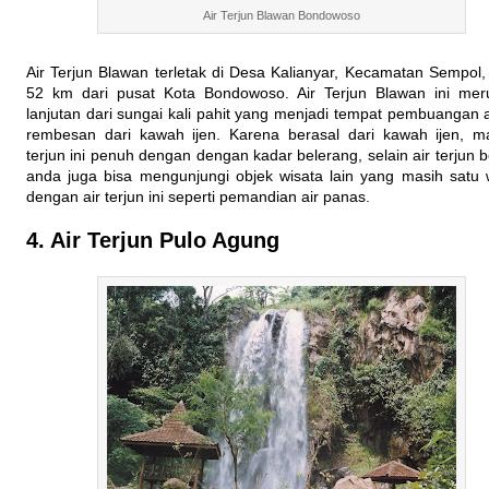
Air Terjun Blawan Bondowoso
Air Terjun Blawan terletak di Desa Kalianyar, Kecamatan Sempol, 
52 km dari pusat Kota Bondowoso. Air Terjun Blawan ini me
lanjutan dari sungai kali pahit yang menjadi tempat pembuangan a
rembesan dari kawah ijen. Karena berasal dari kawah ijen, m
terjun ini penuh dengan dengan kadar belerang, selain air terjun 
anda juga bisa mengunjungi objek wisata lain yang masih satu 
dengan air terjun ini seperti pemandian air panas.
4. Air Terjun Pulo Agung