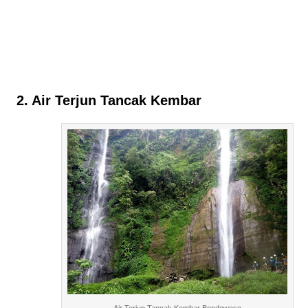
2. Air Terjun Tancak Kembar