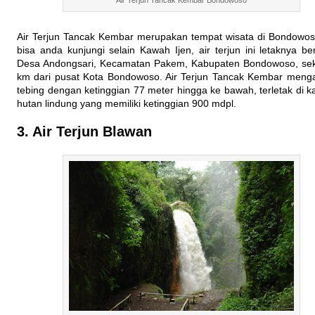
Air Terjun Tancak Kembar Bondowoso
Air Terjun Tancak Kembar merupakan tempat wisata di Bondowo
bisa anda kunjungi selain Kawah Ijen, air terjun ini letaknya be
Desa Andongsari, Kecamatan Pakem, Kabupaten Bondowoso, sek
km dari pusat Kota Bondowoso. Air Terjun Tancak Kembar mengal
tebing dengan ketinggian 77 meter hingga ke bawah, terletak di 
hutan lindung yang memiliki ketinggian 900 mdpl.
3. Air Terjun Blawan