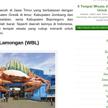
6 Tempat Wisata di
Untuk 
erah di Jawa Timur yang berbatasan dengan
Jakarta, salah satu kota 
upaten Gresik di timur, Kabupaten Jombang dan
macetnya dan gedung-gedun
selatan, serta Kabupaten Bojonegoro dan
segala kes
ah barat. Seperti daerah lainnya di Indonesia,
DESTINASI WISATA INDO
i tempat wisata yang cukup menarik untuk
ni.
i Lamongan (WBL)
B
J
Ja
Jaw
Ja
L
P