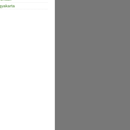
gyakarta