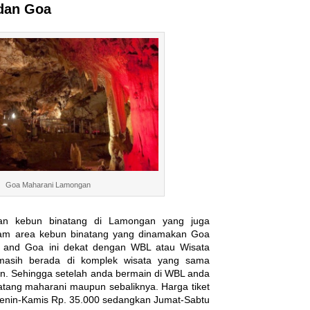
 dan Goa
Goa Maharani Lamongan
an kebun binatang di Lamongan yang juga
alam area kebun binatang yang dinamakan Goa
 and Goa ini dekat dengan WBL atau Wisata
asih berada di komplek wisata yang sama
n. Sehingga setelah anda bermain di WBL anda
atang maharani maupun sebaliknya. Harga tiket
Senin-Kamis Rp. 35.000 sedangkan Jumat-Sabtu