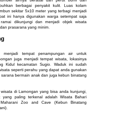
umber airnya berasal dari perut bumi dan
uhkan berbagai penyakit kulit. Luas kolam
mbun sekitar 5x10 meter yang terbagi menjadi
pat ini hanya digunakan warga setempat saja
amai dikunjungi dan menjadi objek wisata
dan prasarana yang minim.
ng
 menjadi tempat penampungan air untuk
ongan juga menjadi tempat wisata, lokasinya
g Kidul kecamatan Sugio. Waduk ini sudah
k wisata seperti perahu yang dapat anda gunakan
, sarana bermain anak dan juga kebun binatang
t wisata di Lamongan yang bisa anda kunjungi,
t yang paling terkenal adalah Wisata Bahari
Maharani Zoo and Cave (Kebun Binatang
ni).