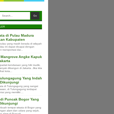
ULER
ata di Pulau Madura
kan Kabupaten
lau yang masih berada di wilayah
ulau ini dapat dicapai dengan
transportasi dar...
 Mangrove Angke Kapuk
akarta
ipadati kendaraan yang hilir mudik,
nyak dibangun di Jakarta. Jika kita
hat kota...
 Tulungagung Yang Indah
Dikunjungi
sata di Tulungagung yang sangat
tawan, di Tulungagung terdapat
ai yang memiliki ...
 di Puncak Bogor Yang
Dikunjungi
buah tempat wisata di Bogor yang
gan alam dan udara yang sejuk,
 alam di Puncak...