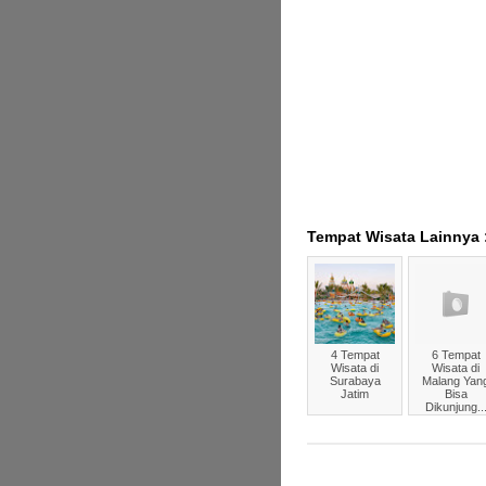
Tempat Wisata Lainnya 
4 Tempat
6 Tempat
Wisata di
Wisata di
Surabaya
Malang Yan
Jatim
Bisa
Dikunjung..