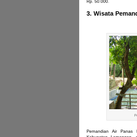
Rp. 50.000.
3. Wisata Peman
P
Pemandian Air Panas B